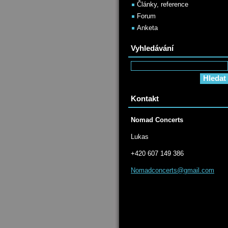
Články, reference
Forum
Anketa
Vyhledávání
Kontakt
Nomad Concerts
Lukas
+420 607 149 386
Nomadcon
certs@gm
ail.com