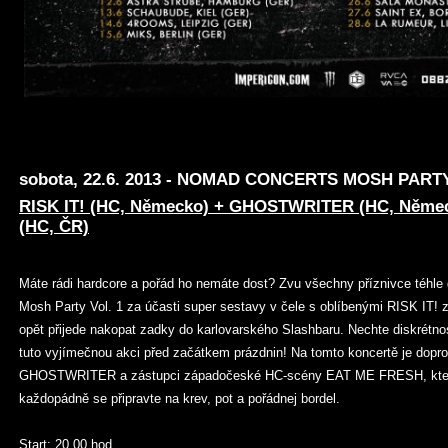
sobota, 22.6. 2013
-
NOMAD
CONCERTS MOSH PARTY 
RISK IT! (HC, Německo) + GHOSTWRITER (HC, Něme
(HC, ČR)
Máte rádi hardcore a pořád ho nemáte dost? Zvu všechny příznivce téhle
Mosh Party Vol. 1 za účasti super sestavy v čele s oblíbenými RISK IT!
opět přijede nakopat zadky do karlovarského Slashbaru. Nechte diskrétnos
tuto vyjímečnou akci před začátkem prázdnin! Na tomto koncertě je doprov
GHOSTWRITER a zástupci západočeské HC-scény EAT ME FRESH, kteří s
každopádně se připravte na krev, pot a pořádnej bordel.
Start: 20.00 hod