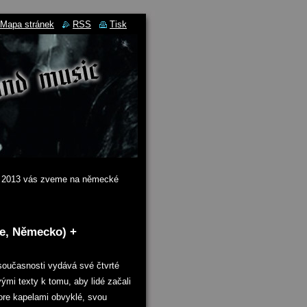
Mapa stránek
RSS
Tisk
0. 2013 vás zveme na německé
re, Německo) +
 současnosti vydává své čtvrté
i texty k tomu, aby lidé začali
ore kapelami obvyklé, svou