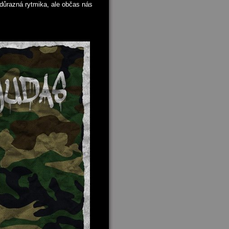
, důrazná rytmika, ale občas nás