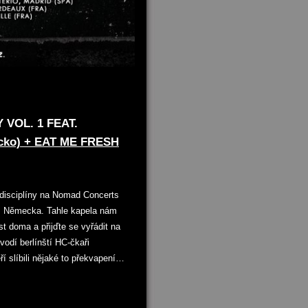
VOL. 1 FEAT.
cko) + EAT ME FRESH
 disciplíny na Nomad Concerts
 z Německa. Tahle kapela nám
t doma a přijďte se vyřádit na
odí berlínští HC-čkaři
líbili nějaké to překvapení…