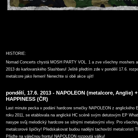
HISTORIE:
Nomad Concerts chystá MOSH PARTY VOL. 1 a zve všechny moshers a s
2013 do karlovarského Slashbaru! Ještě předtím zde v pondělí 17.6. ro
metalcore jako řemen! Nenechte si obě akce ujít!
pondělí, 17.6. 2013 - NAPOLEON (metalcore, Anglie)
HAPPINESS (ČR)
Last minute pecka v podání hardcore smečky NAPOLEON z anglického Exe
roku 2011, se etablovala na anglické HC scéně svým detutovým EP Wha
nasype svůj melodický hardcore se silnými metalovými vlivy. Pro všechn
metalcorové špičky! Předskakovat budou nadějní tachovští metalcori
Přijďte na válečnou frontu! NAPOLEON rozpoutá válku!