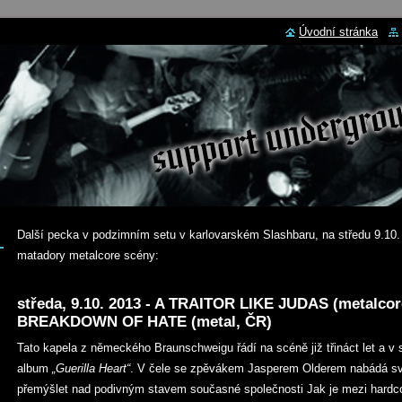
Úvodní stránka
Další pecka v podzimním setu v karlovarském Slashbaru, na středu 9.1
matadory metalcore scény:
středa, 9.10. 2013 - A TRAITOR LIKE JUDAS (metalco
BREAKDOWN OF HATE (metal, ČR)
Tato kapela z německého Braunschweigu řádí na scéně již třináct let a v
album
„Guerilla Heart“
. V čele se zpěvákem Jasperem Olderem nabádá svým
přemýšlet nad podivným stavem současné společnosti Jak je mezi hardc