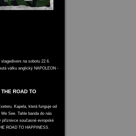
tagedivers na sobotu 22.6.
zpoutá válku anglický NAPOLEON -
 + THE ROAD TO
teru. Kapela, která funguje od
t We See. Tahle banda do nás
y příznivce současné evropské
sti THE ROAD TO HAPPINESS.